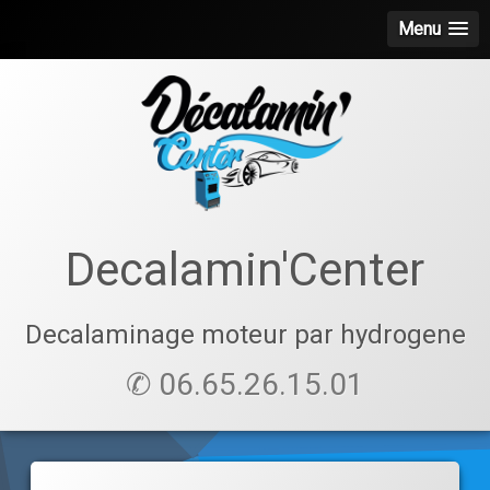
Menu
Skip
to
content
Decalamin'Center
Decalaminage moteur par hydrogene
✆ 06.65.26.15.01