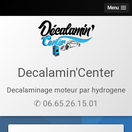
Menu
Skip
to
content
Decalamin'Center
Decalaminage moteur par hydrogene
✆ 06.65.26.15.01