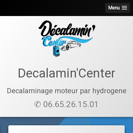
Menu
Skip
to
content
Decalamin'Center
Decalaminage moteur par hydrogene
✆ 06.65.26.15.01