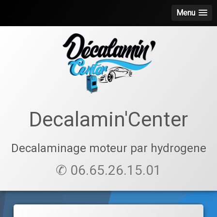
Menu
Skip
to
content
Decalamin'Center
Decalaminage moteur par hydrogene
✆ 06.65.26.15.01